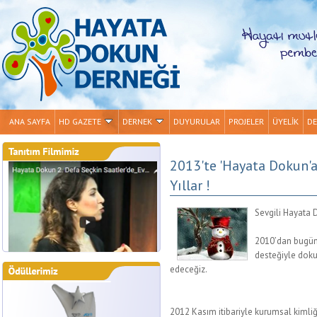
ANA SAYFA
HD GAZETE
DERNEK
DUYURULAR
PROJELER
ÜYELİK
DE
2013'te 'Hayata Dokun'a
Yıllar !
Sevgili Hayata 
2010’dan bugüne
desteğiyle dok
edeceğiz.
2012 Kasım itibariyle kurumsal kimliği