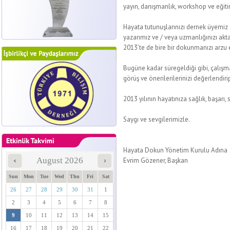
yayın, danışmanlık, workshop ve eğit
Hayata tutunuşlarınızı dernek üyemiz 
yazarımız ve / veya uzmanlığınızı aktar
2013’te de bire bir dokunmanızı arzu 
Bugüne kadar süregeldiği gibi, çalışma
görüş ve önerilerilerinizi değerlendi
2013 yılının hayatınıza sağlık, başarı
Saygı ve sevgilerimizle.
Hayata Dokun Yönetim Kurulu Adına
August 2026
Evrim Gözener, Başkan
Sun
Mon
Tue
Wed
Thu
Fri
Sat
26
27
28
29
30
31
1
2
3
4
5
6
7
8
9
10
11
12
13
14
15
16
17
18
19
20
21
22