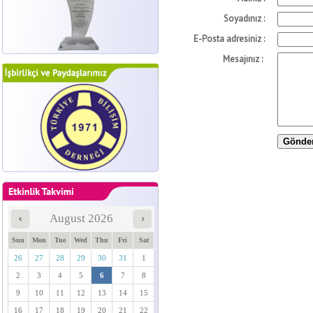
Soyadınız :
E-Posta adresiniz :
Mesajınız :
August 2026
Sun
Mon
Tue
Wed
Thu
Fri
Sat
26
27
28
29
30
31
1
2
3
4
5
6
7
8
9
10
11
12
13
14
15
16
17
18
19
20
21
22