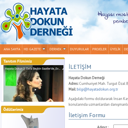
ANA SAYFA
HD GAZETE
DERNEK
DUYURULAR
PROJELER
ÜYELİK
DE
İLETİŞİM
Hayata Dokun Derneği
Adres:
Cumhuriyet Mah. Turgut Özal 
Mail:
bilgi@hayatadokun.org.tr
Aşağıdaki formu doldurarak İnsan Kayn
konularında uzmanlardan danışmanlık 
İletişim Formu
Adınız :